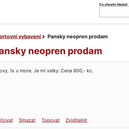
Co chcete hledat
ortovní vybavení
Pansky neopren prodam
 Pansky neopren prodam
ovy, 1x u more. Je mi velky. Cena 800,- kc.
itovat
Smazat
Topovat
Zviditelnit