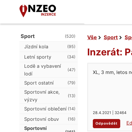
INZERCE
Sport
(520)
Vše
Sport
Sp
Jízdní kola
(95)
Inzerát:
Letní sporty
(34)
Lodě a vybavení
(47)
XL, 3 mm, letos n
lodí
Sport ostatní
(79)
Sportovní akce,
(13)
výzvy
Sportovní oblečení
(14)
28.4.2021 | 32464
Sportovní obuv
(16)
Ed
Odpovědět
Sportovní
(161)