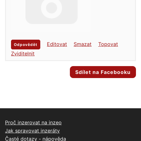
Editovat
Smazat
Topovat
Odpovědět
Zviditelnit
Sdílet na Facebooku
Proč inzerovat na inzeo
Jak spravovat inzeráty
Časté dotazy - nápověda