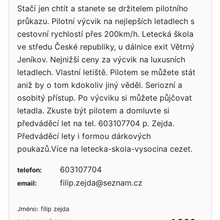
Stačí jen chtít a stanete se držitelem pilotního
průkazu. Pilotní výcvik na nejlepších letadlech s
cestovní rychlostí přes 200km/h. Letecká škola
ve středu České republiky, u dálnice exit Větrný
Jeníkov. Nejnižší ceny za výcvik na luxusních
letadlech. Vlastní letiště. Pilotem se můžete stát
aniž by o tom kdokoliv jiný věděl. Seriozní a
osobitý přístup. Po výcviku si můžete půjčovat
letadla. Zkuste být pilotem a domluvte si
předváděcí let na tel. 603107704 p. Zejda.
Předváděcí lety i formou dárkových
poukazů.Více na letecka-skola-vysocina cezet.
603107704
telefon:
filip.zejda@seznam.cz
email:
Jméno: filip zejda