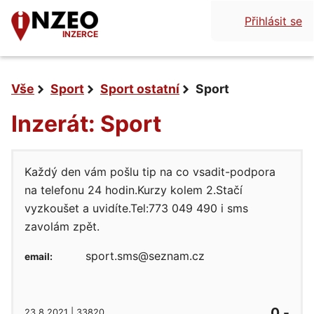
Přihlásit se
INZERCE
Vše
Sport
Sport ostatní
Sport
Inzerát: Sport
Každý den vám pošlu tip na co vsadit-podpora
na telefonu 24 hodin.Kurzy kolem 2.Stačí
vyzkoušet a uvidíte.Tel:773 049 490 i sms
zavolám zpět.
sport.sms@seznam.cz
email:
0,-
23.8.2021 | 33820