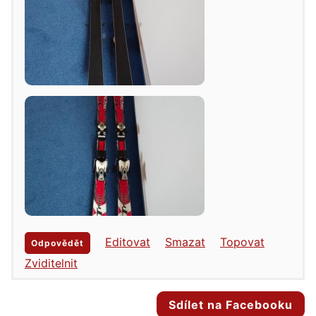
Editovat
Smazat
Topovat
Odpovědět
Zviditelnit
Sdílet na Facebooku