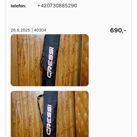
+420730885290
telefon:
690,-
26.6.2025 | 40304