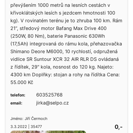
převýšením 1000 metrů na lesních cestách v
křivoklátských lesích s jezdcem hmotnosti 100
kg). V rovinatém terénu je to zhruba 100 km. Rám
21“, středový motor Bafang Max Drive 400
(250W, 80 Nm), baterie Panasonic 630Wh
(17,5Ah) integrovaná do rámu kola, přehazovačka
Shimano Deore M6000, 10 rychlostí, odpružená
vidlice SR Suntour XCR 32 AIR RLR DS ovládaná
z řídítek, 29" kola, nosnost do 120 kg. Najeto:
4300 km Doplňky: stojan a rohy na řídítka Cena:
55.000 Kč
603525768
telefon:
jirka@selpo.cz
email:
Jméno: Jiří Čermoch
0,-
3.3.2022 | 35477