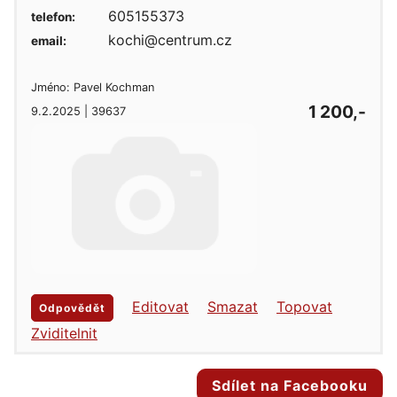
605155373
telefon:
kochi@centrum.cz
email:
Jméno: Pavel Kochman
1 200,-
9.2.2025 | 39637
Editovat
Smazat
Topovat
Odpovědět
Zviditelnit
Sdílet na Facebooku